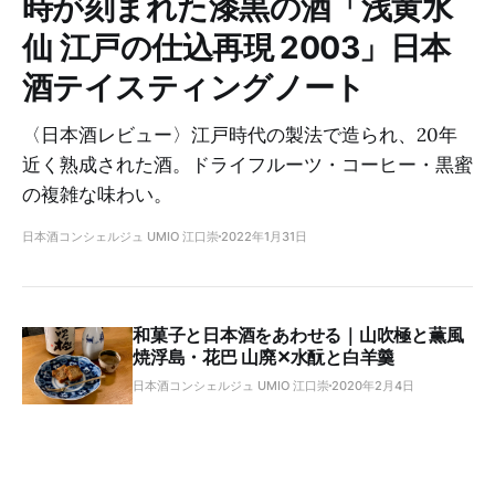
時が刻まれた漆黒の酒「浅黄水
仙 江戸の仕込再現 2003」日本
酒テイスティングノート
〈日本酒レビュー〉江戸時代の製法で造られ、20年
近く熟成された酒。ドライフルーツ・コーヒー・黒蜜
の複雑な味わい。
日本酒コンシェルジュ UMIO 江口崇
2022年1月31日
和菓子と日本酒をあわせる｜山吹極と薫風
焼浮島・花巴 山廃✕水酛と白羊羹
日本酒コンシェルジュ UMIO 江口崇
2020年2月4日