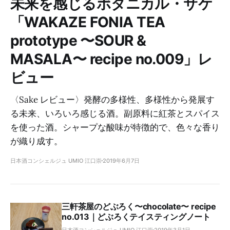
未来を感じるボタニカル・サケ
「WAKAZE FONIA TEA
prototype 〜SOUR &
MASALA〜 recipe no.009」レ
ビュー
〈Sake レビュー〉発酵の多様性、多様性から発展す
る未来、いろいろ感じる酒。副原料に紅茶とスパイス
を使った酒。シャープな酸味が特徴的で、色々な香り
が織り成す。
日本酒コンシェルジュ UMIO 江口崇
2019年6月7日
三軒茶屋のどぶろく〜chocolate〜 recipe
no.013｜どぶろくテイスティングノート
日本酒コンシェルジュ UMIO 江口崇
2019年3月1日