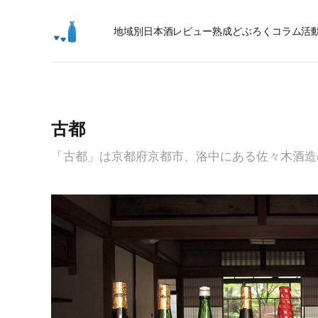
地域別日本酒レビュー
熟成
どぶろく
コラム
活
古都
「古都」は京都府京都市、洛中にある佐々木酒造