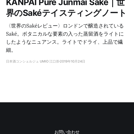
KANPAI Pure Junmai Sake｜世
界のSakéテイスティングノート
〈世界のSakéレビュー〉ロンドンで醸造されている
Saké。ボタニカルな要素の入った蒸留酒をライトに
したようなニュアンス。ライトでドライ、上品で繊
細。
日本酒コンシェルジュ UMIO 江口崇
2019年10月24日
お問い合わせ