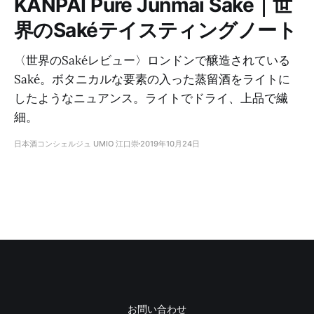
KANPAI Pure Junmai Sake｜世
界のSakéテイスティングノート
〈世界のSakéレビュー〉ロンドンで醸造されている
Saké。ボタニカルな要素の入った蒸留酒をライトに
したようなニュアンス。ライトでドライ、上品で繊
細。
日本酒コンシェルジュ UMIO 江口崇
2019年10月24日
お問い合わせ