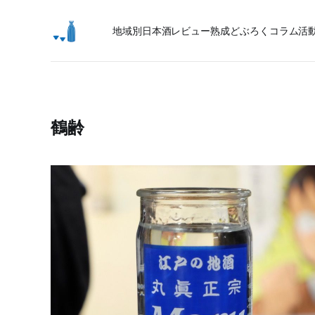
地域別日本酒レビュー
熟成
どぶろく
コラム
活
鶴齢