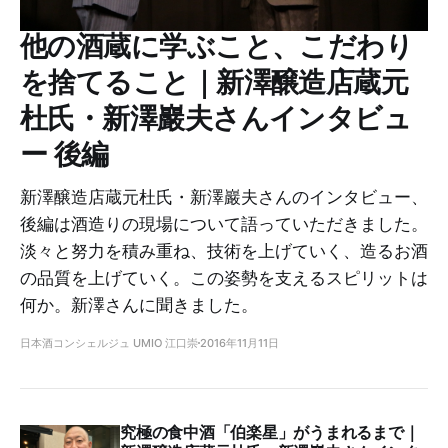
他の酒蔵に学ぶこと、こだわり
を捨てること｜新澤醸造店蔵元
杜氏・新澤巖夫さんインタビュ
ー 後編
新澤醸造店蔵元杜氏・新澤巖夫さんのインタビュー、
後編は酒造りの現場について語っていただきました。
淡々と努力を積み重ね、技術を上げていく、造るお酒
の品質を上げていく。この姿勢を支えるスピリットは
何か。新澤さんに聞きました。
日本酒コンシェルジュ UMIO 江口崇
2016年11月11日
究極の食中酒「伯楽星」がうまれるまで｜