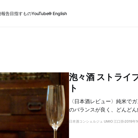
動報告
目指すもの
YouTube
🌐 English
泡々酒 ストライ
ト
〈日本酒レビュー〉純米でガ
のバランスが良く、どんどん
日本酒コンシェルジュ UMIO 江口崇
2019年