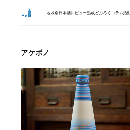
地域別日本酒レビュー
熟成
どぶろく
コラム
活
アケボノ